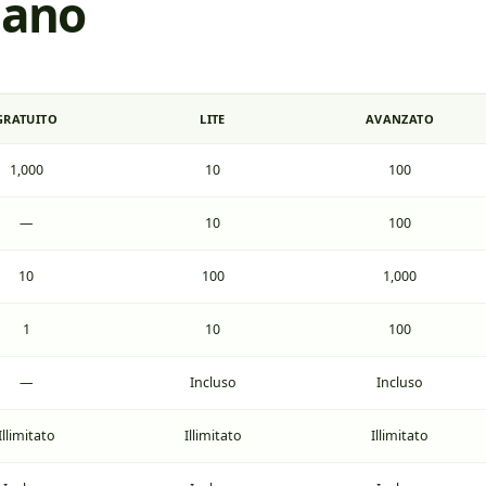
iano
GRATUITO
LITE
AVANZATO
1,000
10
100
—
10
100
10
100
1,000
1
10
100
—
Incluso
Incluso
Illimitato
Illimitato
Illimitato