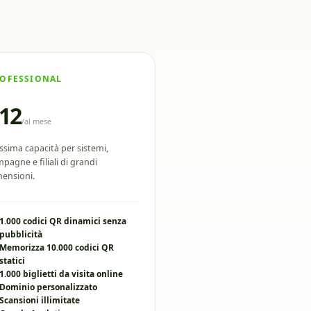
OFESSIONAL
12
/
al mese
sima capacità per sistemi,
pagne e filiali di grandi
ensioni.
1.000 codici QR dinamici senza
pubblicità
Memorizza 10.000 codici QR
statici
1.000 biglietti da visita online
Dominio personalizzato
Scansioni illimitate