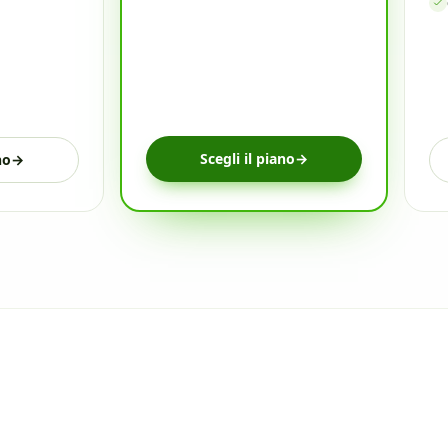
Scegli il piano
→
no
→