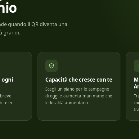
hio
rade quando il QR diventa una
ù grandi.
u ogni
Capacità che cresce con te
M
An
Scegli un piano per le campagne
o breve
di oggi e aumenta man mano che
Tr
di terze
le località aumentano.
co
tra