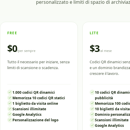
personalizzato e limiti di spazio di archivi
FREE
LITE
$0
$3
/
per sempre
/
al mese
Tutto il necessario per iniziare, senza
Codici QR dinamici senz
limiti di scansione o scadenza.
e un dominio brandizza
crescere il lavoro.
1.000 codici QR dinamici
10 codici QR dinami
Memorizza 10 codici QR statici
pubblicità
1 biglietto da visita online
Memorizza 100 codic
Scansioni illimitate
10 biglietti da visit
Google Analytics
Dominio personaliz
Personalizzazione del logo
Scansioni illimitate
Google Analytics