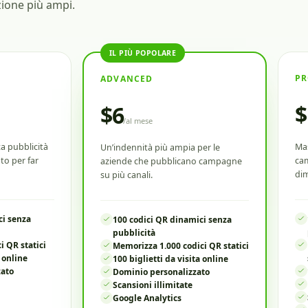
azione più ampi.
IL PIÙ POPOLARE
PR
ADVANCED
$
$6
/
al mese
a pubblicità
Mas
Un’indennità più ampia per le
to per far
cam
aziende che pubblicano campagne
dim
su più canali.
ci senza
100 codici QR dinamici senza
pubblicità
i QR statici
Memorizza 1.000 codici QR statici
a online
100 biglietti da visita online
zato
Dominio personalizzato
Scansioni illimitate
Google Analytics